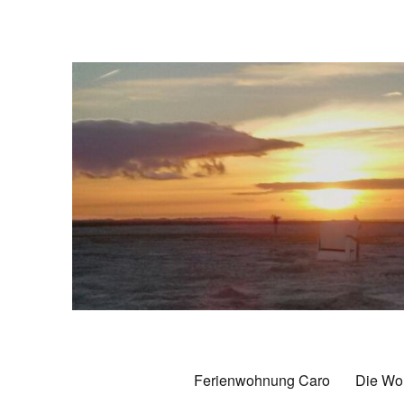
Ferienwohnung Caro Caroli
70 qm Komfort-Ferienwohnung in Carolinensiel
Ferienwohnung Caro
Die Wo