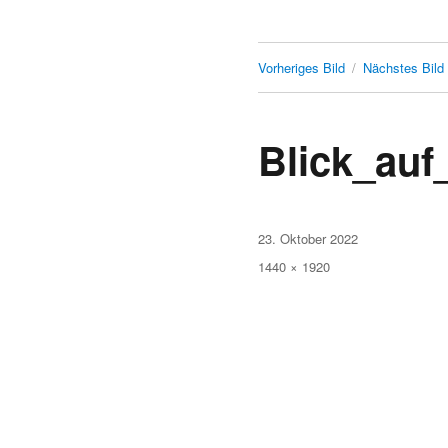
Vorheriges Bild
Nächstes Bild
Blick_auf
Veröffentlicht
23. Oktober 2022
am
Originalgröße
1440 × 1920