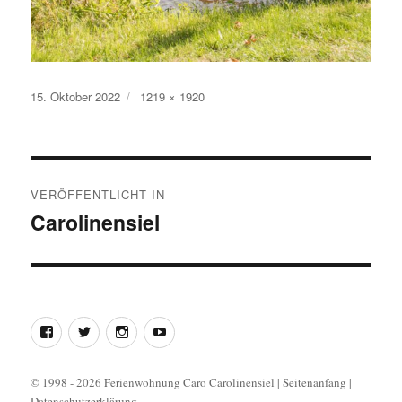
Veröffentlicht
15. Oktober 2022
Originalgröße
1219 × 1920
am
Beitragsnavigation
VERÖFFENTLICHT IN
Carolinensiel
Facebook
Twitter
Instagram
YouTube
© 1998 - 2026 Ferienwohnung Caro Carolinensiel
|
Seitenanfang
|
Datenschutzerklärung