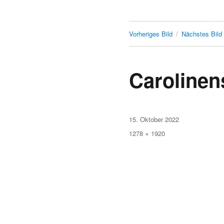
Vorheriges Bild
Nächstes Bild
Carolinen
Veröffentlicht
15. Oktober 2022
am
Originalgröße
1278 × 1920