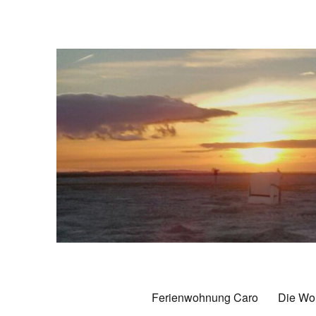
Ferienwohnung Caro Caroli
70 qm Komfort-Ferienwohnung in Carolinensiel
Ferienwohnung Caro
Die Wo