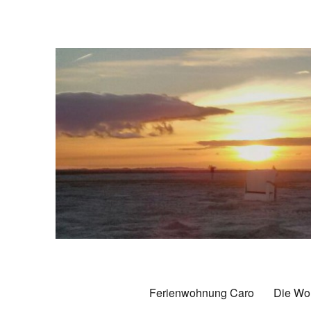
Ferienwohnung Caro Caroli
70 qm Komfort-Ferienwohnung in Carolinensiel
Ferienwohnung Caro
Die Wo