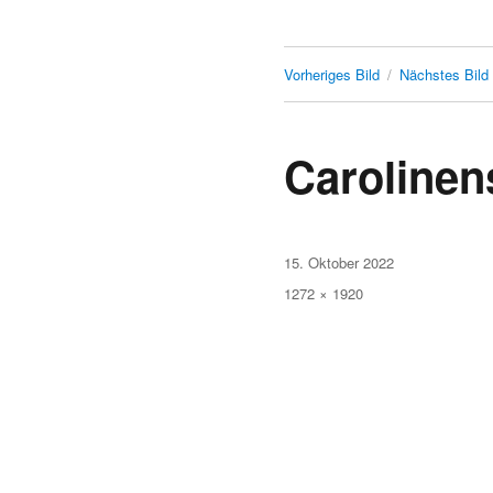
Vorheriges Bild
Nächstes Bild
Carolinen
Veröffentlicht
15. Oktober 2022
am
Originalgröße
1272 × 1920