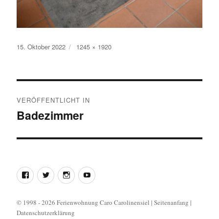
Veröffentlicht
15. Oktober 2022
Originalgröße
1245 × 1920
am
Beitragsnavigation
VERÖFFENTLICHT IN
Badezimmer
Facebook
Twitter
Instagram
YouTube
© 1998 - 2026 Ferienwohnung Caro Carolinensiel
|
Seitenanfang
|
Datenschutzerklärung