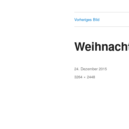
Vorheriges Bild
Weihnacht
Veröffentlicht
24. Dezember 2015
am
Originalgröße
3264 × 2448