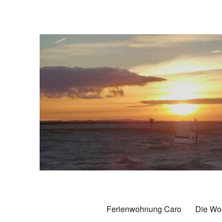
Ferienwohnung Caro Caroli
70 qm Komfort-Ferienwohnung in Carolinensiel
Ferienwohnung Caro
Die Wo