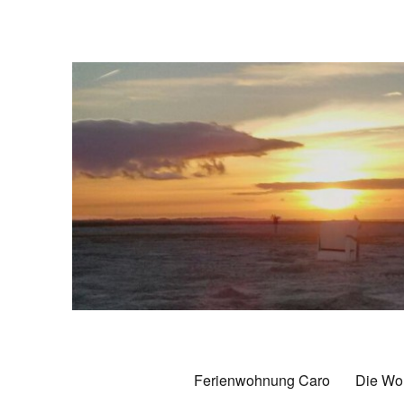
Ferienwohnung Caro Caroli
70 qm Komfort-Ferienwohnung in Carolinensiel
Ferienwohnung Caro
Die Wo