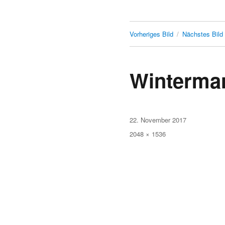
Vorheriges Bild
Nächstes Bild
Wintermar
Veröffentlicht
22. November 2017
am
Originalgröße
2048 × 1536