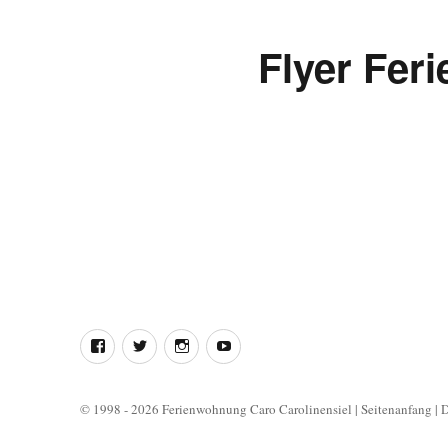
Flyer Fer
Facebook
Twitter
Instagram
YouTube
© 1998 - 2026 Ferienwohnung Caro Carolinensiel
|
Seitenanfang
|
D