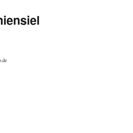
iensiel
o.de