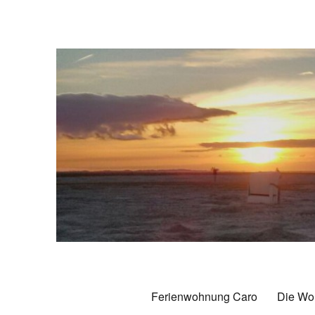
Ferienwohnung Caro Caroli
70 qm Komfort-Ferienwohnung in Carolinensiel
Ferienwohnung Caro
Die Wo